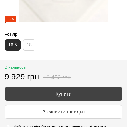
−5%
Розмір
16.5
18
В наявності
9 929 грн
10 452 грн
Купити
Замовити швидко
Увійти
для відображення накопичувальної знижки
%