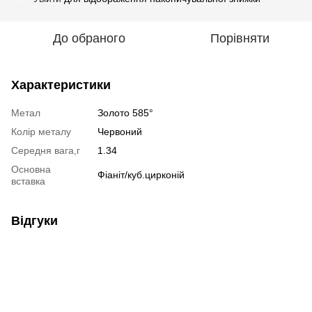
До обраного
Порівняти
Характеристики
Метал
Золото 585°
Колір металу
Червоний
Середня вага,г
1.34
Основна
Фіаніт/куб.цирконій
вставка
Відгуки