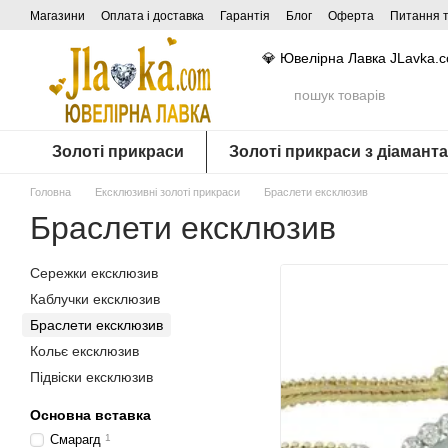
Перейти до основного контенту
Магазини
Оплата і доставка
Гарантія
Блог
Оферта
Питання т
💎 Ювелірна Лавка JLavka.
Золоті прикраси
Золоті прикраси з діамант
Головна
Ексклюзивні золоті прикраси
Браслети ексклюзив
Браслети ексклюзив
Сережки ексклюзив
Каблучки ексклюзив
Браслети ексклюзив
Кольє ексклюзив
Підвіски ексклюзив
Основна вставка
Смарагд
1