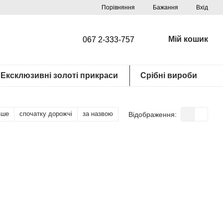
Порівняння
Бажання
Вхід
Мій кошик
067 2-333-757
Ексклюзивні золоті прикраси
Срібні вироби
вше
спочатку дорожчі
за назвою
Відображення: