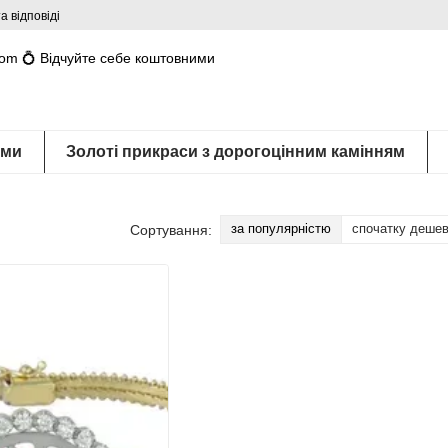
а відповіді
com 💍 Відчуйте себе коштовними
ами
Золоті прикраси з дорогоцінним камінням
за популярністю
спочатку деше
Сортування: