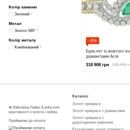
Колір каменю
Зелений
1
Метал
Золото 585°
1
Колір металу
−5%
Комбінований
1
Браслет із жовтого зо
діамантами Асія
318 906 грн
335 691 
Каталог
Золоті прикраси
💎 Ювелірна Лавка JLavka.com
Золоті прикраси з діамантами
коштовності з золота і срібла
Золоті прикраси з
Приймаємо до оплати
дорогоцінним камінням
Ексклюзивні золоті прикраси