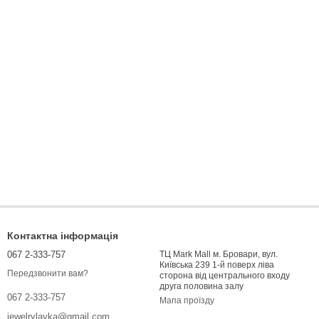
Контактна інформація
067 2-333-757
ТЦ Mark Mall м. Бровари, вул.
Київська 239 1-й поверх ліва
Передзвонити вам?
сторона від центрального входу
друга половина залу
067 2-333-757
Мапа проїзду
jewelrylavka@gmail.com