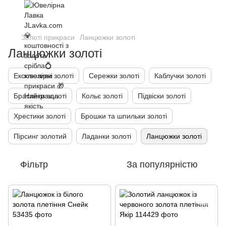
Золоті прикраси
Ланцюжки золоті
Ланцюжки золоті
Ексклюзиви золоті
Сережки золоті
Каблучки золоті
Браслети золоті
Кольє золоті
Підвіски золоті
Хрестики золоті
Брошки та шпильки золоті
Пірсинг золотий
Ладанки золоті
Ланцюжки золоті
Фільтр
За популярністю