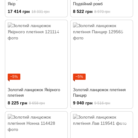
Якір
Подвійний ромб
17 414 грн
8 522 грн
18 331 грн
8 970 грн
−5%
−5%
Золотий ланцюжок Якірного
Золотий ланцюжок плетіння
плетіння
Панцир
8 225 грн
9 040 грн
8 658 грн
9 516 грн