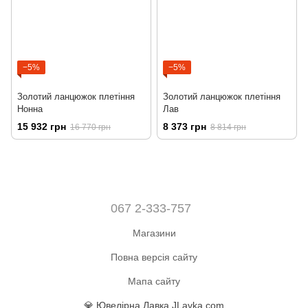
−5%
−5%
Золотий ланцюжок плетіння
Золотий ланцюжок плетіння
Нонна
Лав
15 932 грн
8 373 грн
16 770 грн
8 814 грн
067 2-333-757
Магазини
Повна версія сайту
Мапа сайту
💎 Ювелірна Лавка JLavka.com