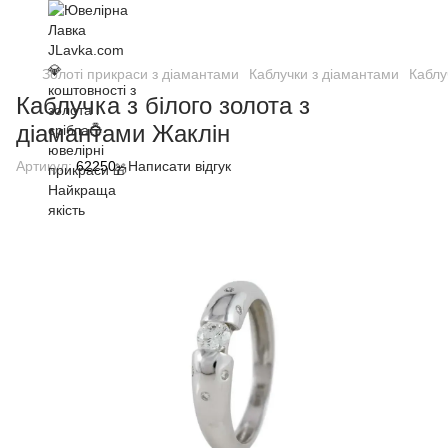
Золоті прикраси з діамантами
Каблучки з діамантами
Каблу
Каблучка з білого золота з
діамантами Жаклін
Артикул:
62250
Написати відгук