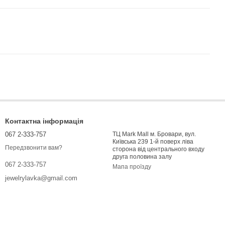
Контактна інформація
067 2-333-757
ТЦ Mark Mall м. Бровари, вул.
Київська 239 1-й поверх ліва
Передзвонити вам?
сторона від центрального входу
друга половина залу
067 2-333-757
Мапа проїзду
jewelrylavka@gmail.com