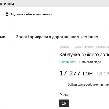
а відповіді
com 💍 Відчуйте себе коштовними
ами
Золоті прикраси з дорогоцінним камінням
Головна
Золоті прикраси з діамант
Каблучка з білого зол
В наявності
Написати відгук
17 277 грн
18 18
Увійти
для відображення нак
%
Розмір
15