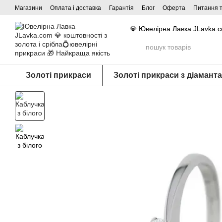
Перейти до основного контенту
Магазини
Оплата і доставка
Гарантія
Блог
Оферта
Питання т
💎 Ювелірна Лавка JLavka.
Золоті прикраси
Золоті прикраси з діамант