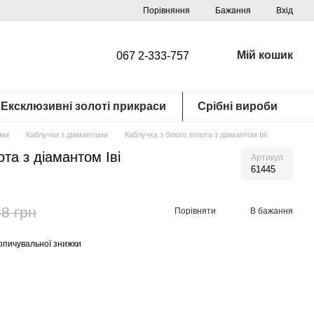
Порівняння
Бажання
Вхід
Мій кошик
067 2-333-757
Ексклюзивні золоті прикраси
Срібні вироби
ами
Каблучки з діамантами
Каблучка з білого золота з діамантом Іві
ота з діамантом Іві
Артикул
61445
8 грн
Порівняти
В бажання
опичувальної знижки