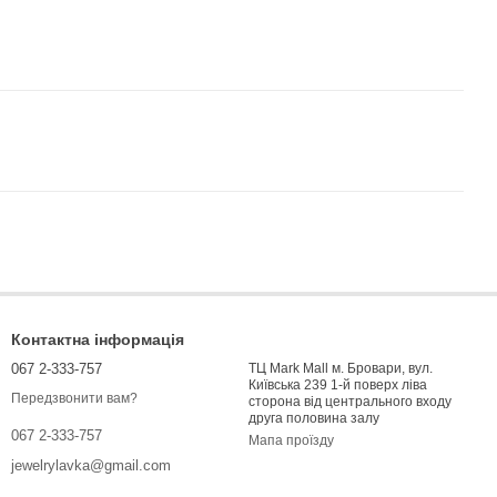
Контактна інформація
067 2-333-757
ТЦ Mark Mall м. Бровари, вул.
Київська 239 1-й поверх ліва
Передзвонити вам?
сторона від центрального входу
друга половина залу
067 2-333-757
Мапа проїзду
jewelrylavka@gmail.com