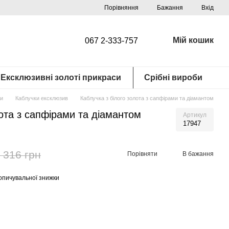
Порівняння
Бажання
Вхід
Мій кошик
067 2-333-757
Ексклюзивні золоті прикраси
Срібні вироби
си
Каблучки ексклюзив
Каблучка з білого золота з сапфірами та діамантом
лота з сапфірами та діамантом
Артикул
17947
 316 грн
Порівняти
В бажання
опичувальної знижки