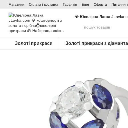
Перейти до основного контенту
Магазини
Оплата і доставка
Гарантія
Блог
Оферта
Питання т
💎 Ювелірна Лавка JLavka.
Золоті прикраси
Золоті прикраси з діамант