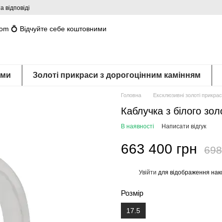
а відповіді
com 💍 Відчуйте себе коштовними
ами
Золоті прикраси з дорогоцінним камінням
Головна
Ексклюзивні золоті прикра
Каблучка з білого зо
В наявності
Написати відгук
663 400 грн
698
Увійти
для відображення нак
%
Розмір
17.5