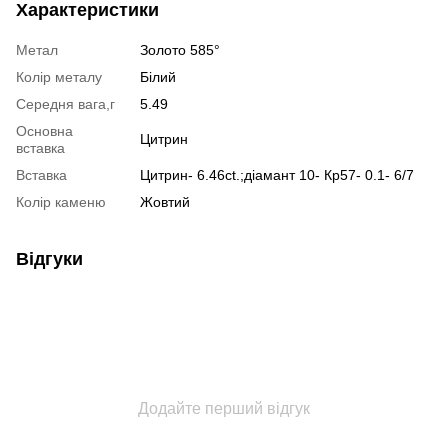
Характеристики
Метал
Золото 585°
Колір металу
Білий
Середня вага,г
5.49
Основна
Цитрин
вставка
Вставка
Цитрин- 6.46ct.;діамант 10- Кр57- 0.1- 6/7
Колір каменю
Жовтий
Відгуки
Додайте перший відгук