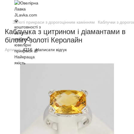
Золоті прикраси з дорогоцінним камінням
Каблучки з дорог
Каблучка з цитрином і діамантами в
білому золоті Керолайн
Артикул:
4216
Написати відгук