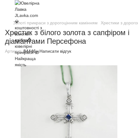
Золоті прикраси з дорогоцінним камінням
Хрестики з дорог
Хрестик з білого золота з сапфіром і
діамантами Персефона
Артикул:
84446
Написати відгук