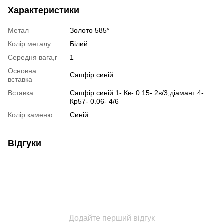
Характеристики
Метал
Золото 585°
Колір металу
Білий
Середня вага,г
1
Основна
Сапфір синій
вставка
Вставка
Сапфір синій 1- Кв- 0.15- 2в/3;діамант 4-
Кр57- 0.06- 4/6
Колір каменю
Синій
Відгуки
Додайте перший відгук