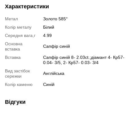
Характеристики
Метал
Золото 585°
Колір металу
Білий
Середня вага,г
4.99
Основна
Сапфір синій
вставка
Вставка
Сапфір синій 8- 2.03ct.;діамант 4- Кр57-
0.04- 3/5, 2- Кр57- 0.03- 3/4
Вид застібок
Англійська
сережки
Колір каменю
Синій
Відгуки