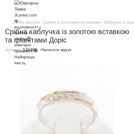
Срібні вироби
Срібло із золотими вставками
Каблучки із зо
Срібна каблучка із золотою вставкою
та фіанітами Доріс
Артикул:
124486
Написати відгук