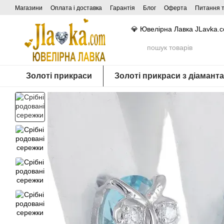
Перейти до основного контенту
Магазини
Оплата і доставка
Гарантія
Блог
Оферта
Питання т
💎 Ювелірна Лавка JLavka.
Золоті прикраси
Золоті прикраси з діамант