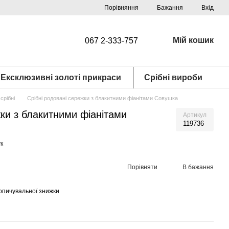
Порівняння
Бажання
Вхід
Мій кошик
067 2-333-757
Ексклюзивні золоті прикраси
Срібні вироби
срібні
Срібні родовані сережки з блакитними фіанітами Совушка
жки з блакитними фіанітами
Артикул
119736
к
Порівняти
В бажання
опичувальної знижки