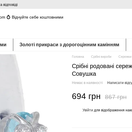
а відповіді
com 💍 Відчуйте себе коштовними
ами
Золоті прикраси з дорогоцінним камінням
Головна
Срібні вироби
Сережки 
Срібні родовані сере
Совушка
Немає в наявності
Написати відгу
694 грн
867 грн
Увійти
для відображення нак
%