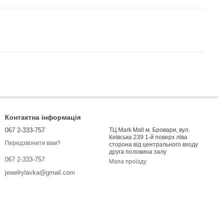
Контактна інформація
067 2-333-757
ТЦ Mark Mall м. Бровари, вул.
Київська 239 1-й поверх ліва
Передзвонити вам?
сторона від центрального входу
друга половина залу
067 2-333-757
Мапа проїзду
jewelrylavka@gmail.com