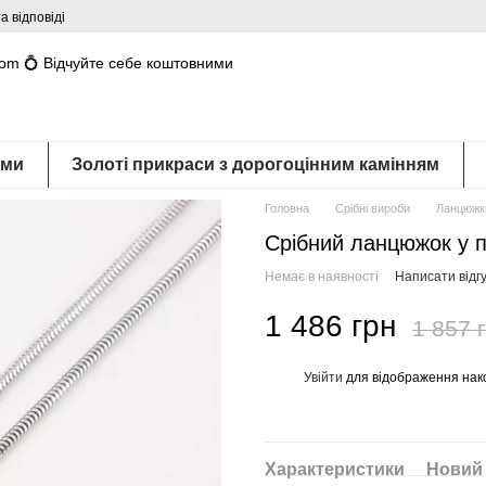
а відповіді
com 💍 Відчуйте себе коштовними
ами
Золоті прикраси з дорогоцінним камінням
Головна
Срібні вироби
Ланцюжки
Срібний ланцюжок у п
Немає в наявності
Написати відгу
1 486 грн
1 857 
Увійти
для відображення нак
%
Характеристики
Новий 