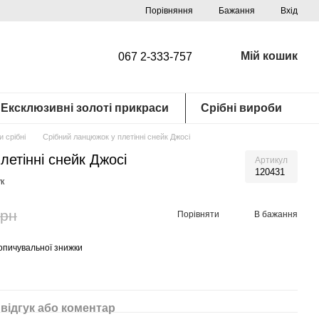
Порівняння
Бажання
Вхід
Мій кошик
067 2-333-757
Ексклюзивні золоті прикраси
Срібні вироби
 срібні
Срібний ланцюжок у плетінні снейк Джосі
летінні снейк Джосі
Артикул
120431
к
грн
Порівняти
В бажання
опичувальної знижки
відгук або коментар