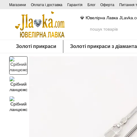
Перейти до основного контенту
Магазини
Оплата і доставка
Гарантія
Блог
Оферта
Питання т
💎 Ювелірна Лавка JLavka.
Золоті прикраси
Золоті прикраси з діамант