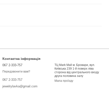
Контактна інформація
067 2-333-757
ТЦ Mark Mall м. Бровари, вул.
Київська 239 1-й поверх ліва
Передзвонити вам?
сторона від центрального входу
друга половина залу
067 2-333-757
Мапа проїзду
jewelrylavka@gmail.com