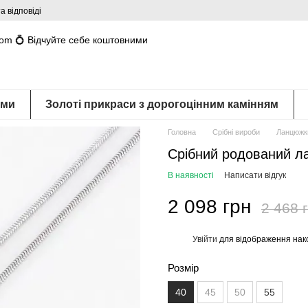
а відповіді
com 💍 Відчуйте себе коштовними
ами
Золоті прикраси з дорогоцінним камінням
Головна
Срібні вироби
Ланцюжки
Срібний родований л
В наявності
Написати відгук
2 098 грн
2 468 
Увійти
для відображення нак
%
Розмір
40
45
50
55