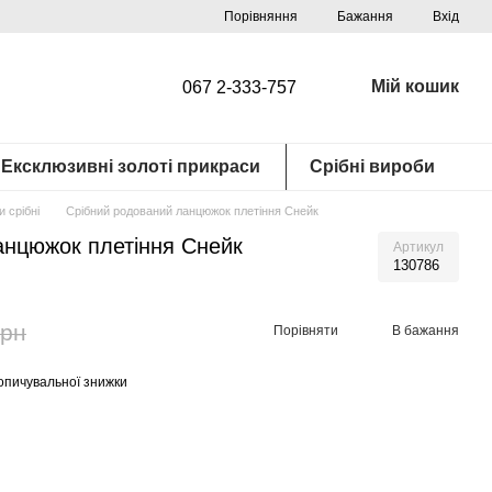
Порівняння
Бажання
Вхід
Мій кошик
067 2-333-757
Ексклюзивні золоті прикраси
Срібні вироби
 срібні
Срібний родований ланцюжок плетіння Снейк
анцюжок плетіння Снейк
Артикул
130786
грн
Порівняти
В бажання
опичувальної знижки