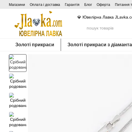
Перейти до основного контенту
Магазини
Оплата і доставка
Гарантія
Блог
Оферта
Питання т
💎 Ювелірна Лавка JLavka.
Золоті прикраси
Золоті прикраси з діамант