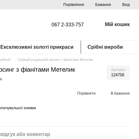
Порівняння
Бажання
Вхід
Мій кошик
067 2-333-757
Ексклюзивні золоті прикраси
Срібні вироби
срібний
Срібний родований пірсинг з фіанітами Метелик
рсинг з фіанітами Метелик
Артикул
124758
к
Порівняти
В бажання
опичувальної знижки
відгук або коментар