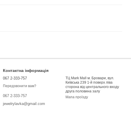
Контактна інформація
067 2-333-757
ТЦ Mark Mall м. Бровари, вул.
Київська 239 1-й поверх ліва
Передзвонити вам?
сторона від центрального входу
друга половина залу
067 2-333-757
Мапа проїзду
jewelrylavka@gmail.com