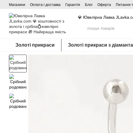
Перейти до основного контенту
Магазини
Оплата і доставка
Гарантія
Блог
Оферта
Питання т
💎 Ювелірна Лавка JLavka.
Золоті прикраси
Золоті прикраси з діамант