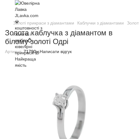
Золоті прикраси з діамантами
Каблучки з діамантами
Золот
Золота каблучка з діамантом в
білому золоті Одрі
Артикул:
71790
Написати відгук