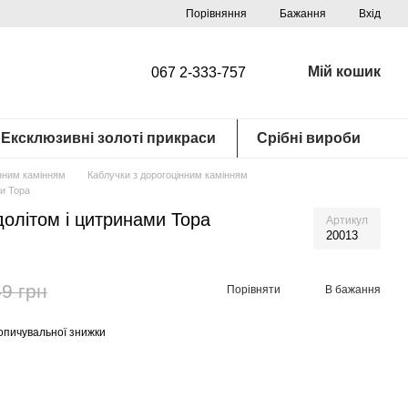
Порівняння
Бажання
Вхід
Мій кошик
067 2-333-757
Ексклюзивні золоті прикраси
Срібні вироби
інним камінням
Каблучки з дорогоцінним камінням
ми Тора
долітом і цитринами Тора
Артикул
20013
9 грн
Порівняти
В бажання
опичувальної знижки