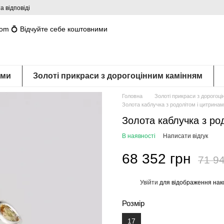
а відповіді
com 💍 Відчуйте себе коштовними
ами
Золоті прикраси з дорогоцінним камінням
Головна
Золоті прикраси з дорогоц
Золота каблучка з родолітом і цитрина
Золота каблучка з ро
В наявності
Написати відгук
68 352 грн
71 94
Увійти
для відображення нак
%
Розмір
17