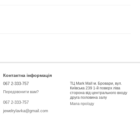
Контактна інформація
067 2-333-757
ТЦ Mark Mall м. Бровари, вул.
Київська 239 1-й поверх ліва
Передзвонити вам?
сторона від центрального входу
друга половина залу
067 2-333-757
Мапа проїзду
jewelrylavka@gmail.com