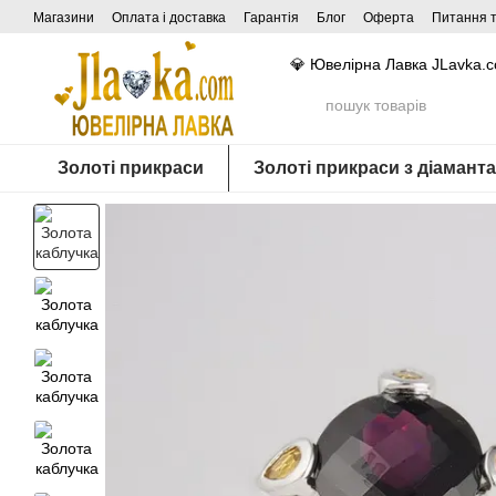
Перейти до основного контенту
Магазини
Оплата і доставка
Гарантія
Блог
Оферта
Питання т
💎 Ювелірна Лавка JLavka.
Золоті прикраси
Золоті прикраси з діамант