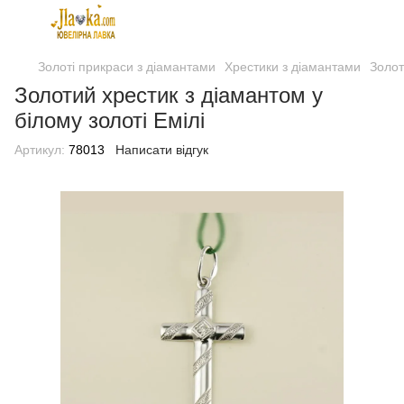
Золоті прикраси з діамантами
Хрестики з діамантами
Золот
Золотий хрестик з діамантом у
білому золоті Емілі
Артикул:
78013
Написати відгук