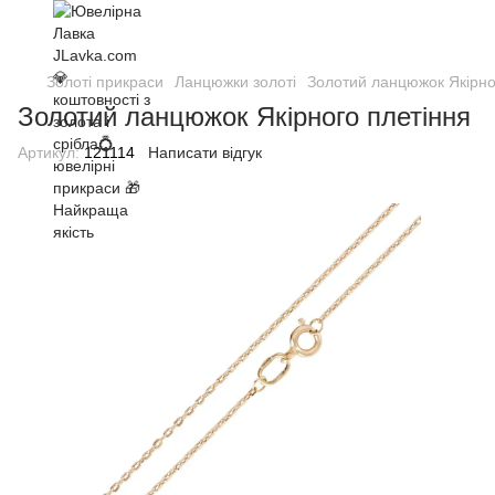
Золоті прикраси
Ланцюжки золоті
Золотий ланцюжок Якірно
Золотий ланцюжок Якірного плетіння
Артикул:
121114
Написати відгук